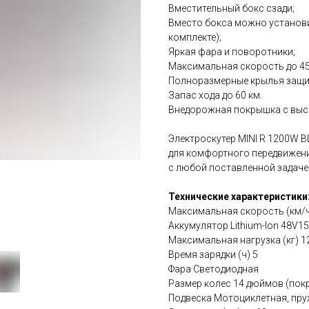
Вместительный бокс сзади;
Вместо бокса можно установи
комплекте);
Яркая фара и поворотники;
Максимальная скорость до 45
Полноразмерные крылья защищ
Запас хода до 60 км.
Внедорожная покрышка с выс
Электроскутер MINI R 1200W B
для комфортного передвижени
с любой поставленной задаче
Технические характеристики
Максимальная скорость (км/ч
Аккумулятор Lithium-Ion 48V1
Максимальная нагрузка (кг) 1
Время зарядки (ч) 5
Фара Светодиодная
Размер колес 14 дюймов (пок
Подвеска Мотоциклетная, пру