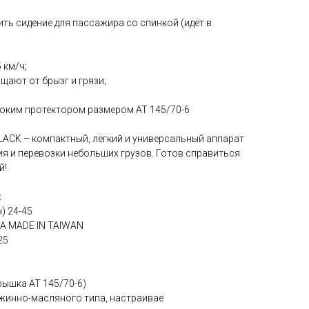
ть сидение для пассажира со спинкой (идёт в
 км/ч;
ают от брызг и грязи;
оким протектором размером AT 145/70-6
LACK – компактный, лёгкий и универсальный аппарат
я и перевозки небольших грузов. Готов справиться
й!
:
) 24-45
5A MADE IN TAIWAN
25
рышка AT 145/70-6)
жинно-масляного типа, настраивае