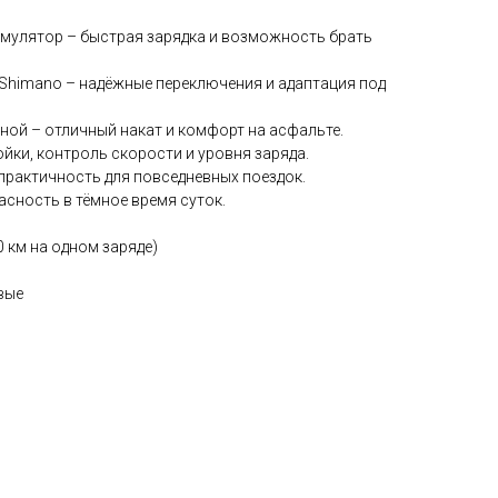
мулятор – быстрая зарядка и возможность брать
Shimano – надёжные переключения и адаптация под
иной – отличный накат и комфорт на асфальте.
ойки, контроль скорости и уровня заряда.
практичность для повседневных поездок.
сность в тёмное время суток.
0 км на одном заряде)
вые