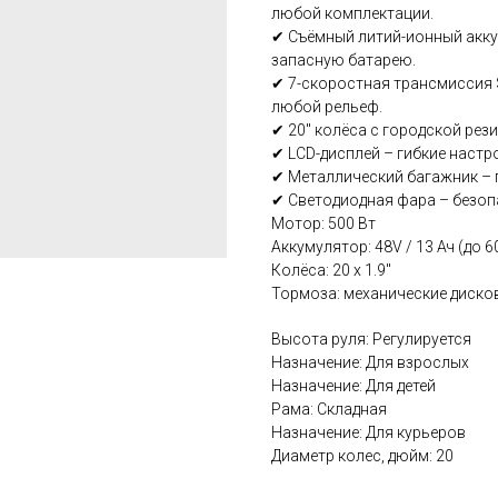
любой комплектации.
✔ Съёмный литий-ионный акку
запасную батарею.
✔ 7-скоростная трансмиссия 
любой рельеф.
✔ 20" колёса с городской рез
✔ LCD-дисплей – гибкие настр
✔ Металлический багажник – 
✔ Светодиодная фара – безопа
Мотор: 500 Вт
Аккумулятор: 48V / 13 Ач (до 6
Колёса: 20 х 1.9"
Тормоза: механические диско
Высота руля: Регулируется
Назначение: Для взрослых
Назначение: Для детей
Рама: Складная
Назначение: Для курьеров
Диаметр колес, дюйм: 20