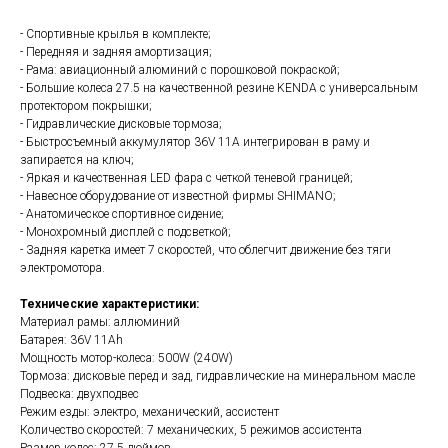
- Спортивные крылья в комплекте;
- Передняя и задняя амортизация;
- Рама: авиационный алюминий с порошковой покраской;
- Большие колеса 27.5 на качественной резине KENDA с универсальным
протектором покрышки;
- Гидравлические дисковые тормоза;
- Быстросъемный аккумулятор 36V 11A интегрирован в раму и
запирается на ключ;
- Яркая и качественная LED фара с четкой теневой границей;
- Навесное оборудование от известной фирмы SHIMANO;
- Анатомическое спортивное сидение;
- Монохромный дисплей с подсветкой;
- Задняя каретка имеет 7 скоростей, что облегчит движение без тяги
электромотора.
Технические характеристики:
Материал рамы: аллюминий
Батарея: 36V 11Ah
Мощность мотор-колеса: 500W (240W)
Тормоза: дисковые перед и зад, гидравлические на минеральном масле
Подвеска: двухподвес
Режим езды: электро, механический, ассистент
Количество скоростей: 7 механических, 5 режимов ассистента