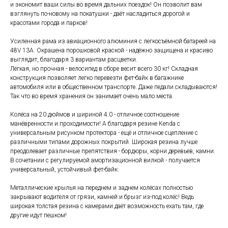
и экономит ваши силы во время дальних поездок! Он позволит вам
взглянуть по-новому на покатушки - даёт насладиться дорогой и
красотами города и парков!
Усиленная рама из авиационного алюминия с легкосъёмной батареей на
48V 13A. Окрашена порошковой краской - надёжно защищена и красиво
выглядит, благодаря 3 вариантам расцветки.
Лёгкая, но прочная - велосипед в сборе весит всего 30 кг! Складная
конструкция позволяет легко перевезти фет-байк в багажнике
автомобиля или в общественном транспорте. Даже педали складываются!
Так что во время хранения он занимает очень мало места.
Колёса на 20 дюймов и шириной 4.0 - отличное соотношение
манёвренности и проходимости! А благодаря резине Kenda с
универсальным рисунком протектора - ещё и отличное сцепление с
различными типами дорожных покрытий. Широкая резина лучше
преодолевает различные препятствия - бордюры, корни деревьев, камни.
В сочетании с регулируемой амортизационной вилкой - получается
универсальный, устойчивый фет-байк.
Металлические крылья на переднем и заднем колёсах полностью
закрывают водителя от грязи, камней и брызг из-под колёс! Ведь
широкая толстая резина с камерами даёт возможность ехать там, где
другие идут пешком!