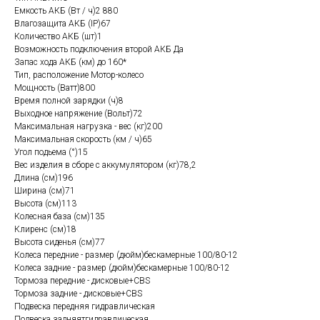
Емкость АКБ (Вт / ч)2 880
Влагозащита АКБ (IP)67
Количество АКБ (шт)1
Возможность подключения второй АКБ Да
Запас хода АКБ (км) до 160*
Тип, расположение Мотор-колесо
Мощность (Ватт)800
Время полной зарядки (ч)8
Выходное напряжение (Вольт)72
Максимальная нагрузка - вес (кг)200
Максимальная скорость (км / ч)65
Угол подьема (°)15
Вес изделия в сборе с аккумулятором (кг)78,2
Длина (см)196
Ширина (см)71
Высота (см)113
Колесная база (см)135
Клиренс (см)18
Высота сиденья (см)77
Колеса передние - размер (дюйм)бескамерные 100/80-12
Колеса задние - размер (дюйм)бескамерные 100/80-12
Тормоза передние - дисковые+CBS
Тормоза задние - дисковые+CBS
Подвеска передняя гидравлическая
Подвеска задняятгидравлическая