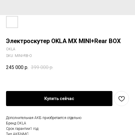
Электроскутер OKLA MX MINI+Rear BOX
OKLA
SKU:
MINI-RB-O
245 000
р.
399 000
р.
Купить сейчас
Дополнительная АКБ приобретается отдельно
Бренд OKLA
Срок гарантии1 год
Тип АКБNMC