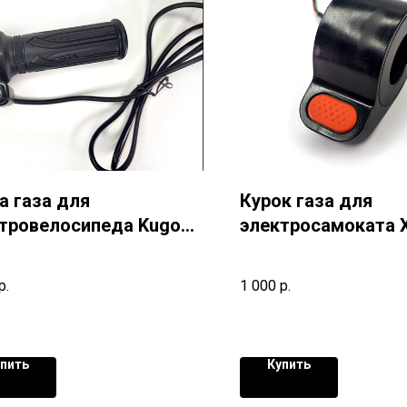
а газа для
Курок газа для
тровелосипеда Kugoo
электросамоката 
 V1
M365 Pro
р.
1 000
р.
пить
Купить